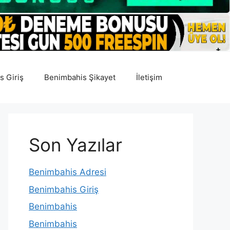
s Giriş
Benimbahis Şikayet
İletişim
Son Yazılar
Benimbahis Adresi
Benimbahis Giriş
Benimbahis
Benimbahis