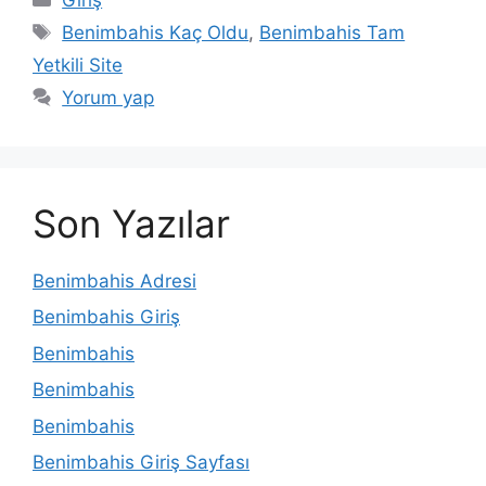
Etiketler
Benimbahis Kaç Oldu
,
Benimbahis Tam
Yetkili Site
Yorum yap
Son Yazılar
Benimbahis Adresi
Benimbahis Giriş
Benimbahis
Benimbahis
Benimbahis
Benimbahis Giriş Sayfası