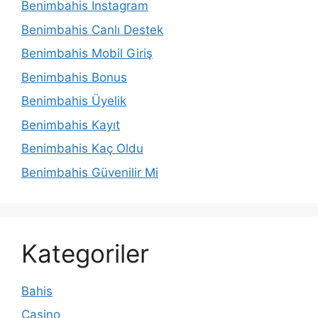
Benimbahis İnstagram
Benimbahis Canlı Destek
Benimbahis Mobil Giriş
Benimbahis Bonus
Benimbahis Üyelik
Benimbahis Kayıt
Benimbahis Kaç Oldu
Benimbahis Güvenilir Mi
Kategoriler
Bahis
Casino