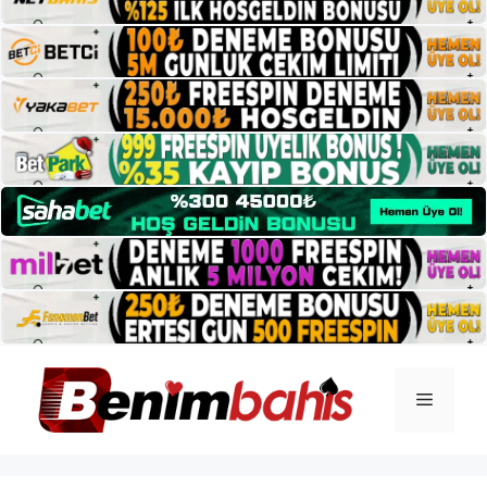
İçeriğe
atla
Menü