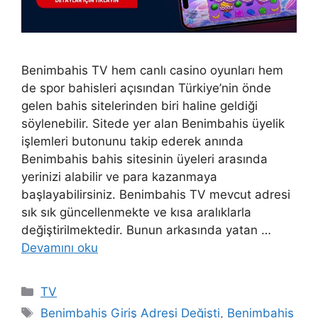
Benimbahis TV hem canlı casino oyunları hem
de spor bahisleri açısından Türkiye’nin önde
gelen bahis sitelerinden biri haline geldiği
söylenebilir. Sitede yer alan Benimbahis üyelik
işlemleri butonunu takip ederek anında
Benimbahis bahis sitesinin üyeleri arasında
yerinizi alabilir ve para kazanmaya
başlayabilirsiniz. Benimbahis TV mevcut adresi
sık sık güncellenmekte ve kısa aralıklarla
değiştirilmektedir. Bunun arkasında yatan …
Devamını oku
Kategoriler
TV
Etiketler
Benimbahis Giriş Adresi Değişti
,
Benimbahis